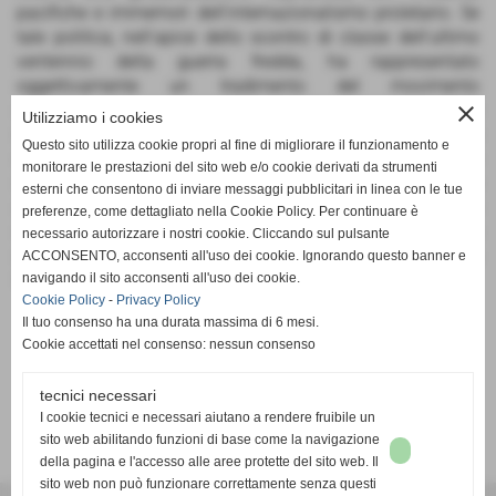
pacifiche e immemori dell'internazionalismo proletario. Se
tale politica, nell'apice dello scontro di classe dell'ultimo
ventennio della guerra fredda, ha rappresentato
oggettivamente un tradimento del movimento
antimperialista e comunista mondiale, nel nuovo mondo
close
Utilizziamo i cookies
multipolare sorto dopo il 1991 è diventato per il colosso
Questo sito utilizza cookie propri al fine di migliorare il funzionamento e
cinese la migliore strada possibile da intraprendere, non
monitorare le prestazioni del sito web e/o cookie derivati da strumenti
solo in un'ottica di emancipazione nazionale
esterni che consentono di inviare messaggi pubblicitari in linea con le tue
antimperialista, ma forse anche in termini di adattamento
preferenze, come dettagliato nella Cookie Policy. Per continuare è
della teoria marxista-leninista. Ritorneremo su questo
necessario autorizzare i nostri cookie. Cliccando sul pulsante
delicato tema più avanti. Ora torniamo a concentrarsi sulla
ACCONSENTO, acconsenti all'uso dei cookie. Ignorando questo banner e
figura di Mao Tse-tung e sui suoi insegnamenti.
navigando il sito acconsenti all'uso dei cookie.
Cookie Policy
-
Privacy Policy
Il tuo consenso ha una durata massima di 6 mesi.
Cookie accettati nel consenso: nessun consenso
34. Per le informazioni e le citazioni ci si è rifatti fin qui
a F. Sorini,
Note sulla politica internazionale della Cina
,
tecnici necessari
cit., pp. 115-127.
I cookie tecnici e necessari aiutano a rendere fruibile un
sito web abilitando funzioni di base come la navigazione
della pagina e l'accesso alle aree protette del sito web. Il
sito web non può funzionare correttamente senza questi