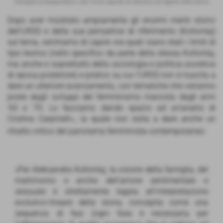
Immagine propagandistica: due forme opposte di riduzione ad oggetto della donna
Dopo aver mostrato ampiamente gli enormi meriti storici
dell'URSS e della sua pensatrice di riferimento (Kollontaj)
sul tema, cerchiamo di capire ora quali siano stati i limiti di
tipo teorico (nello specifico da parte della stessa Kollontaj,
ma anche e soprattutto della sociologia e politica sovietica
di epoca posteriore) e pratico su cui l'URSS non è riuscita a
dare un ulteriore avanzamento, con tematiche che verranno
poste dagli sviluppi del femminismo marxista dagli anni
'60 e '70. Lo facciamo dando spazio ad un'analisi di
Cristina Carpinelli
, la quale non esita a dare anche un
51
ritratto critico del panorama femminista contemporaneo:
«Per Aleksandra Kollontaj, la visione della famiglia, del
matrimonio e anche dell’amore sentimentale e
sessuale è strettamente legata all’interpretazione
evolutivo-lineare della storia, concepita come una
sequenza di fasi (ogni fase è necessaria per