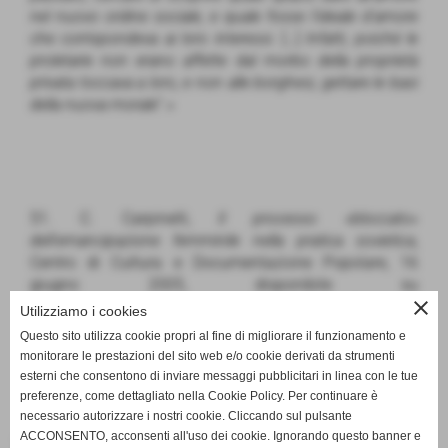
nel nuovo ordine sociale, e quale fosse l’ideale d’amore
che corrispondeva ai loro interessi.
[…]
Infatti, poiché le
proletarie non erano affette dal morbo della proprietà
privata toccava a loro, e non alle borghesi, gettare le basi
della nuova morale
”.»
51. C. Carpinelli,
Il processo «bloccato»
dell'emancipazione femminile nella pratica sovietica
,
Centro di Cultura e Documentazione Popolare, 16
giugno 2005, disponibile su
close
http://www.resistenze.org/sito/te/cu/ur/cuur5f16.htm
.
Utilizziamo i cookies
I titoli aggiuntivi sono stati inseriti da noi per
Questo sito utilizza cookie propri al fine di migliorare il funzionamento e
chiarificare meglio le tematiche trattate nei vari
monitorare le prestazioni del sito web e/o cookie derivati da strumenti
passaggi.
esterni che consentono di inviare messaggi pubblicitari in linea con le tue
preferenze, come dettagliato nella Cookie Policy. Per continuare è
necessario autorizzare i nostri cookie. Cliccando sul pulsante
ACCONSENTO, acconsenti all'uso dei cookie. Ignorando questo banner e
7.1. SULL'ATTUALE FEMMINISMO E SULLA SITUAZIONE