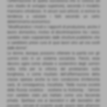
l’affermazione di quella successiva che si colloca ad
uno stadio di sviluppo superiore), secondo il modello
marxiano ortodosso. In alcuni suoi articoli, si evince la
tendenza a valutare i fatti secondo un certo
determinismo economico:
“
Modificandosi i modi e i rapporti di produzione, anche il
lavoro domestico, motivo di discriminazione tra i sessi,
sarebbe stato soppiantato dalle strutture pubbliche che
si sarebbero prese cura di quei lavori sino ad ora svolti
dalle donne
”.
Le donne, dunque, possono ottenere la parità con gli
uomini solo in un sistema socialista. Perciò, esse
devono agire come alleate e sostenitrici degli uomini
nella lotta per la vittoria del proletariato sulla
borghesia, e come risultato dell’affermazione della
classe operaia anche la loro condizione d’inferiorità
sarà, di conseguenza, riscattata: “
Nella nuova società
della Russia sovietica
- sostiene la Kollontaj -
l’amore
non sarebbe stato più trattato come una faccenda
privata. Spettava ora ai lavoratori e alle lavoratrici del
passato, cercare di scoprire quale spazio dare all’amore