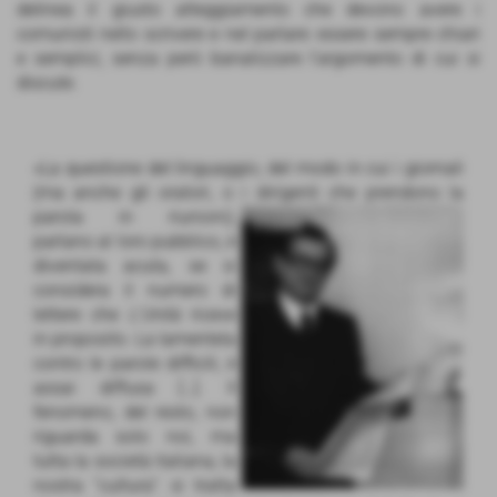
delinea il giusto atteggiamento che devono avere i
comunisti nello scrivere e nel parlare: essere sempre chiari
e semplici, senza però banalizzare l’argomento di cui si
discute.
«La questione del linguaggio, del modo in cui i giornali
(ma anche gli oratori, o i dirigenti
che prendono la
parola in riunioni),
parlano al loro pubblico, è
diventata acuta, se si
considera il numero di
lettere che
L'Unità
riceve
in proposito. La lamentela
contro le parole difficili, è
assai diffusa […]. Il
fenomeno, del resto, non
riguarda solo noi, ma
tutta la società italiana, la
nostra “cultura”: si tratta