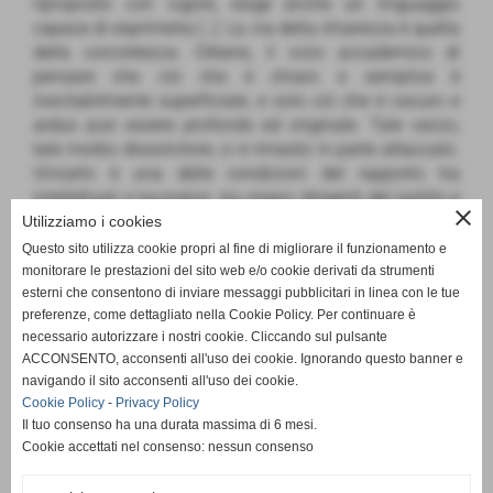
riproposto con vigore, esige anche un linguaggio
capace di esprimerla […]. La via della chiarezza è quella
della concretezza. Orbene, il vizio accademico di
pensare che ciò che è chiaro e semplice è
inevitabilmente superficiale, e solo ciò che è oscuro e
arduo può essere profondo ed originale. Tale vezzo,
tale morbo dissolvitore, ci è rimasto in parte attaccato.
Vincerlo è una delle condizioni del rapporto tra
intellettuali e lavoratori, tra organi dirigenti del partito e
close
base, soprattutto tra partito e masse. È una delle
Utilizziamo i cookies
condizioni indispensabili della riforma intellettuale e
Questo sito utilizza cookie propri al fine di migliorare il funzionamento e
morale, della creazione di una cultura veramente
monitorare le prestazioni del sito web e/o cookie derivati da strumenti
nazionale e popolare, che non può formarsi ove il
esterni che consentono di inviare messaggi pubblicitari in linea con le tue
preferenze, come dettagliato nella Cookie Policy. Per continuare è
movimento operaio non sappia realizzare tutta la
necessario autorizzare i nostri cookie. Cliccando sul pulsante
propria capacità dirigente, anche al livello delle idee e...
ACCONSENTO, acconsenti all'uso dei cookie. Ignorando questo banner e
delle parole con cui esprimerle».
navigando il sito acconsenti all'uso dei cookie.
Cookie Policy
-
Privacy Policy
Il tuo consenso ha una durata massima di 6 mesi.
Cookie accettati nel consenso: nessun consenso
88. L. Gruppi,
Parlar chiaro, parlar facile, L'Unità
, 10
ottobre 1979. Introduzione del paragrafo e selezione