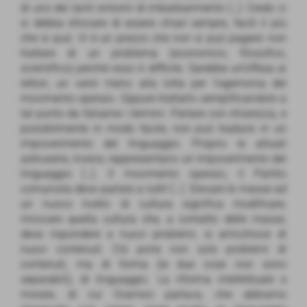
di uno dei tanti sintomi di imbarbarimento […]. Credo ci
si debba sforzare di essere chiari sempre, facili il più
che si può. Vi è un prezzo che non si può pagare: non
trattare di un problema (economico, filosofico,
scientifico) perché esso è difficile. Sarebbe un’offesa ai
lettori, un venir meno alla lotta per l’egemonia del
movimento operaio. Oppure trattarlo semplificandolo a
tal punto da falsarne i termini. Parlare con chiarezza, e
possibilmente in modo facile, non può tradursi in un
impoverimento del linguaggio. Proprio le attuali
astruserie, invece, rappresentano un impoverimento del
linguaggio […]. Il movimento operaio, il Partito
comunista deve parlare a tutti! […]. Elevare le masse ad
un nuovo livello di cultura significa modificare,
innovare quella cultura che, a contatto delle masse,
deve rispondere a nuovi problemi, si arricchisce di
nuovi contenuti. Ciò pone non solo problemi di
contenuti, ma di forma (le due cose non sono
separabili), di linguaggio. La riforma intellettuale e
morale, di cui Gramsci parlava, che abbiamo