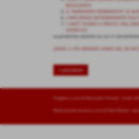
BOLSCEVICA
IL “MARXISMO FEMMINISTA” DI A
L'INFLUENZA DETERMINANTE SULL'
I LIMITI TEORICI E PRATICI DELL'
SOVIETICA
La prossima sezione su cui ci concentrer
LENIN, IL PIÙ GRANDE UOMO DEL XX SE
<< precedente
Progetto a cura di Alessandro Pascale - email:
inf
Realizzazione tecnica a cura di Fabio Rontini -
www.