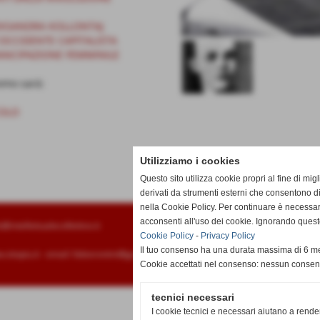
LEKSANDRA KOLLONTAJ
OCCIDENTE CAPITALISTA
EMANCIPAZIONE FEMMINILE
emo sarà:
COLO
Utilizziamo i cookies
Questo sito utilizza cookie propri al fine di mi
derivati da strumenti esterni che consentono di
nella Cookie Policy. Per continuare è necessa
acconsenti all'uso dei cookie. Ignorando quest
o@intellettualecollettivo.it
Cookie Policy
-
Privacy Policy
Il tuo consenso ha una durata massima di 6 me
sitopiu.it
- email:
fabiorontini@gmail.com
Cookie accettati nel consenso: nessun conse
tecnici necessari
I cookie tecnici e necessari aiutano a rende