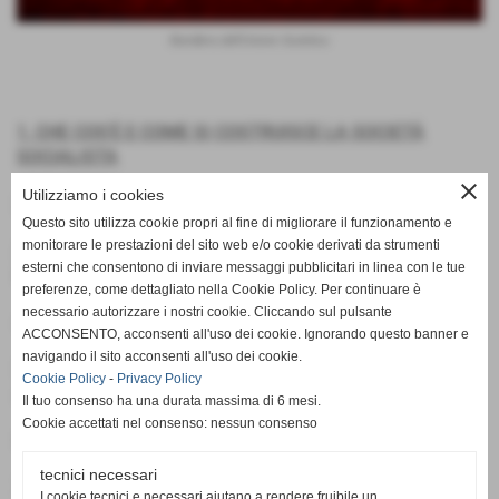
Bandiera dell'Unione Sovietica
1. CHE COS'È E COME SI COSTRUISCE LA SOCIETÀ
SOCIALISTA
close
Utilizziamo i cookies
2. STALIN E L'URSS (1922-1953)
Questo sito utilizza cookie propri al fine di migliorare il funzionamento e
monitorare le prestazioni del sito web e/o cookie derivati da strumenti
3. IL CONCETTO DI PIANIFICAZIONE ECONOMICA NEL
esterni che consentono di inviare messaggi pubblicitari in linea con le tue
MARXISMO
preferenze, come dettagliato nella Cookie Policy. Per continuare è
necessario autorizzare i nostri cookie. Cliccando sul pulsante
4. IL TRIONFO DELLA CULTURA E DELL'ARTE
ACCONSENTO, acconsenti all'uso dei cookie. Ignorando questo banner e
navigando il sito acconsenti all'uso dei cookie.
5. LA COSTITUZIONE SOVIETICA DEL 1936, LA PIÙ
Cookie Policy
-
Privacy Policy
AVANZATA MAI CONCEPITA
Il tuo consenso ha una durata massima di 6 mesi.
Cookie accettati nel consenso: nessun consenso
6. LA LOTTA SANGUINOSA ALLA CONTRORIVOLUZIONE
tecnici necessari
7. CONCLUSIONI POLITICHE SULLA COSTRUZIONE DEL
I cookie tecnici e necessari aiutano a rendere fruibile un