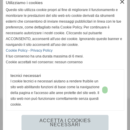
close
Utilizziamo i cookies
Questo sito utilizza cookie propri al fine di migliorare il funzionamento e
4.4. CONSEGUENZE POLITICHE DA TRARRE
monitorare le prestazioni del sito web e/o cookie derivati da strumenti
esterni che consentono di inviare messaggi pubblicitari in linea con le tue
4.5. PUNTI DEBOLI IRRISOLTI DEL SISTEMA SOVIETICO
preferenze, come dettagliato nella Cookie Policy. Per continuare è
DI SOCIALISMO
necessario autorizzare i nostri cookie. Cliccando sul pulsante
ACCONSENTO, acconsenti all'uso dei cookie. Ignorando questo banner e
4.6. LA FINE DEL COMINFORM
navigando il sito acconsenti all'uso dei cookie.
Cookie Policy
-
Privacy Policy
4.7. IL 1956 È L'ANNO DELL'ABBANDONO DEL
Il tuo consenso ha una durata massima di 6 mesi.
MARXISMO-LENINISMO?
Cookie accettati nel consenso: nessun consenso
4.8. L'ACCUSA DI REVISIONISMO FATTA DAI CINESI
tecnici necessari
I cookie tecnici e necessari aiutano a rendere fruibile un
4.9. LA RESISTENZA DEI LENINISTI PIEGATA NEL 1957
sito web abilitando funzioni di base come la navigazione
della pagina e l'accesso alle aree protette del sito web. Il
sito web non può funzionare correttamente senza questi
Progetto a cura di Alessandro Pascale - email:
cookie.
info@intellettualecollettivo.it
ACCETTA I COOKIES
Realizzazione tecnica a cura di Fabio Rontini -
www.sitopiu.it
- email:
NECESSARI