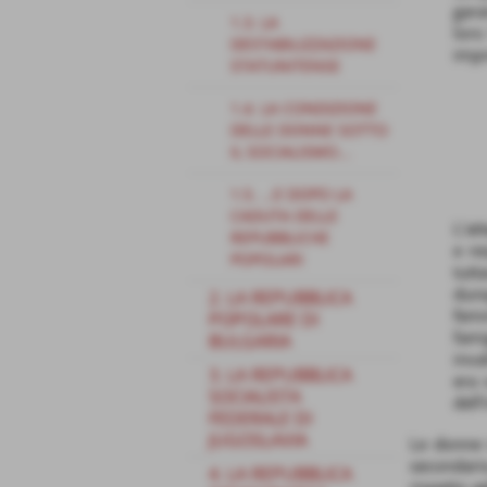
gara
1.3. LA
loro
DESTABILIZZAZIONE
impr
STATUNITENSE
1.4. LA CONDIZIONE
DELLE DONNE SOTTO
IL SOCIALISMO...
1.5. ...E DOPO LA
CADUTA DELLE
L’at
REPUBBLICHE
e re
POPOLARI
tutt
dunq
2. LA REPUBBLICA
femm
POPOLARE DI
fami
BULGARIA
inva
3. LA REPUBBLICA
era 
SOCIALISTA
dell
FEDERALE DI
JUGOSLAVIA
Le donne n
secondario
4. LA REPUBBLICA