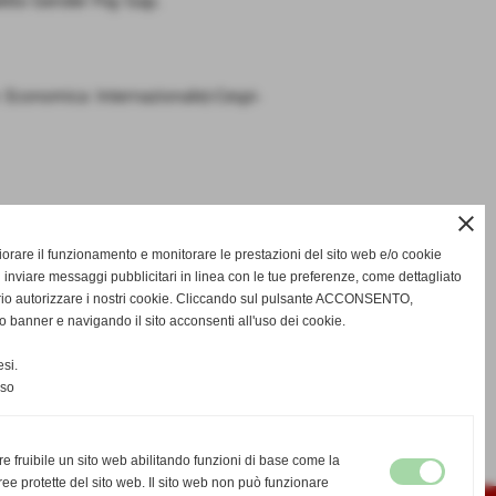
ddetto Gender Pay Gap.
e Economica Internazionale)-Cespi-
close
gliorare il funzionamento e monitorare le prestazioni del sito web e/o cookie
 inviare messaggi pubblicitari in linea con le tue preferenze, come dettagliato
rio autorizzare i nostri cookie. Cliccando sul pulsante ACCONSENTO,
o banner e navigando il sito acconsenti all'uso dei cookie.
si.
nso
re fruibile un sito web abilitando funzioni di base come la
ee protette del sito web. Il sito web non può funzionare