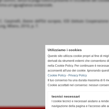
gli uomini, senza la piaga tuttora presente in Occidente del cosi
mma un'uguaglianza sostanziale.
C. Carpinelli,
Donne dell’Est europeo
, ICEI (Istituto Cooperazion
org, Milano, 2010, p. 7.
Utilizziamo i cookies
Questo sito utilizza cookie propri al fine di mi
derivati da strumenti esterni che consentono di
nella Cookie Policy. Per continuare è necessa
acconsenti all'uso dei cookie. Ignorando quest
Cookie Policy
-
Privacy Policy
Il tuo consenso ha una durata massima di 6 me
Cookie accettati nel consenso: nessun conse
tecnici necessari
I cookie tecnici e necessari aiutano a rende
navigazione della pagina e l'accesso alle ar