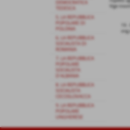
rispetto a
DEMOCRATICA
Vige inso
TEDESCA
5. LA REPUBBLICA
POPOLARE DI
19. 
POLONIA
ong.
6. LA REPUBBLICA
SOCIALISTA DI
ROMANIA
7. LA REPUBBLICA
POPOLARE
SOCIALISTA
D'ALBANIA
8. LA REPUBBLICA
SOCIALISTA
CECOSLOVACCA
9. LA REPUBBLICA
POPOLARE
UNGHERESE