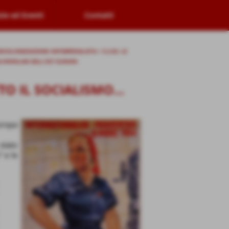
zie ed Eventi
Contatti
DECOLONIZZAZIONE ANTIMPERIALISTA
>
5.2.03. LE
CO-POPOLARI DELL'EST EUROPA
O IL SOCIALISMO...
uropa
stato
” e le