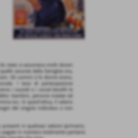
 (lo stato si assumeva molti doveri
uelle assunte dalla famiglia) era,
orare. Gli uomini e le donne erano,
ciale. I tassi di partecipazione
rso i sussidi e i social benefit le
ddito: bambini, persone malate ed
ima ecc. In quest’ottica, il salario
sogni del singolo individuo e non
presenti in qualsiasi settore (primario,
o pagate in maniera totalmente paritaria