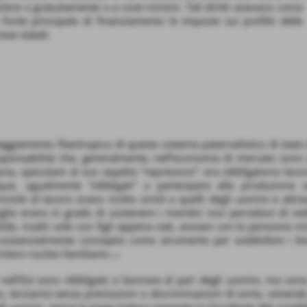
ntire o gratuitamente o a costi minimi. Tali diritti avevano come
 fonte principale di finanziamento le imposte sui profitti delle
ese statali.
teggiamento filantropico di questo sistema paternalistico di stato
sponsabilità che, generalmente, nell’economia di mercato sono q
avia, speculare al suo aspetto “repressivo”: era obbligatorio lav
ue, ugualmente “obbligati” a partecipare alla produzione so
inile al lavoro erano molto simili a quelli degli uomini e attrave
glie erano in grado di sostenere i membri non percettori di re
lide, madri sole con figli appena nati, anziani con la pensione min
sostanzialmente concepito come strumento per soddisfare i bi
’intero nucleo familiare».
19
ell'Est sono obbligate a lavorare al pari degli uomini, ma sono 
, terziario) senza preclusioni o discriminazioni di sorta, venend